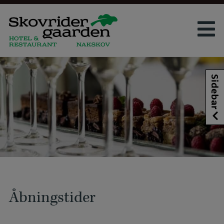
Hop
til
indholdet
Sidebar
Åbningstider