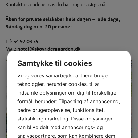
Kontakt os endelig hvis du har nogle spørgsmål
Åben for private selskaber hele dagen – alle dage,
Søndag dog min. 20 personer.
Tlf:
54 92 03 55
Mail:
hotel@skovridergaarden.dk
Samtykke til cookies
Vi og vores samarbejdspartnere bruger
teknologier, herunder cookies, til at
indsamle oplysninger om dig til forskellige
formål, herunder: Tilpasning af annoncering,
bedre brugeroplevelse, funktionalitet,
statistik og marketing. Disse oplysninger
kan blive delt med annoncerings- og
analysepartnere, som kan kombinere dem