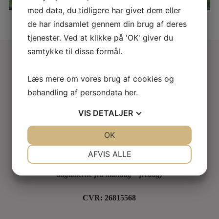
med data, du tidligere har givet dem eller
de har indsamlet gennem din brug af deres
tjenester. Ved at klikke på 'OK' giver du
samtykke til disse formål.
Kontakt
Læs mere om vores brug af cookies og
behandling af persondata
her
.
Hotel Skovridergaarden
Svingelen 4,
VIS
DETALJER
4900 Nakskov
JA
NEJ
OK
JA
NEJ
+45 54 92 03 55
NØDVENDIGE
PRÆFERENCER
hotel@skovridergaarden.dk
AFVIS ALLE
(Meddelelser besvares i
JA
NEJ
JA
NEJ
dagtimerne fra mandag – fredag)
MARKETING
STATISTIK
CVR: 26815568