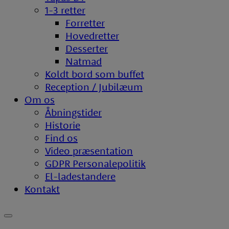
1-3 retter
Forretter
Hovedretter
Desserter
Natmad
Koldt bord som buffet
Reception / Jubilæum
Om os
Åbningstider
Historie
Find os
Video præsentation
GDPR Personalepolitik
El-ladestandere
Kontakt