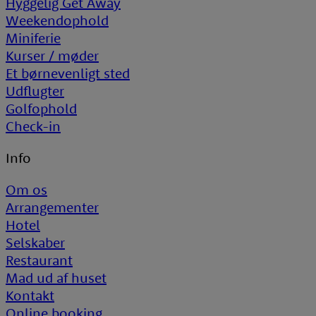
Hyggelig Get Away
Weekendophold
Miniferie
Kurser / møder
Et børnevenligt sted
Udflugter
Golfophold
Check-in
Info
Om os
Arrangementer
Hotel
Selskaber
Restaurant
Mad ud af huset
Kontakt
Online booking