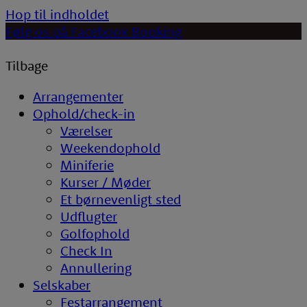
Hop til indholdet
Følg os på Facebook
Booking
Tilbage
Arrangementer
Ophold/check-in
Værelser
Weekendophold
Miniferie
Kurser / Møder
Et børnevenligt sted
Udflugter
Golfophold
Check In
Annullering
Selskaber
Festarrangement