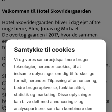
Velkommen til Hotel Skovridergaarden
Hotel Skovridergaarden bliver i dag ejet af tre
unge herre, Alex, Jonas og Michael.
De overtog gaarden i 2017, hvor de sammen
ønskede at videreføre Skovridergaardens
traditioner, og gode køkken.
Samtykke til cookies
De er kendt for deres gode mad og gode service.
Vi og vores samarbejdspartnere bruger
Og det er det der er i hovedsædet her på gaarden.
teknologier, herunder cookies, til at
indsamle oplysninger om dig til forskellige
Siden 1836 har der været drevet restaurant på
formål, herunder: Tilpasning af annoncering,
gaarden, dog hed det, Den Borgerlige, men blev
bedre brugeroplevelse, funktionalitet,
senere omdøbt til Skovridergaarden.
Skovridergaarden brændte delvist ned i 1952,
statistik og marketing. Disse oplysninger
hvor den blev opført igen i 1955. Gården brændte
kan blive delt med annoncerings- og
igen i 1974, imens der var over 30 mennesker
analysepartnere, som kan kombinere dem