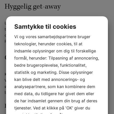
Hyggelig get-away
Leder De efter et spontant og overkommeligt ophold for
Samtykke til cookies
to? Vores
hyggelige get-away
giver Dem en romantisk
overnatning i smukke omgivelser til en attraktiv pris.
Vi og vores samarbejdspartnere bruger
Perfekt til en spontan tur eller en særlig lejlighed.
teknologier, herunder cookies, til at
indsamle oplysninger om dig til forskellige
Golfophold på Lolland
formål, herunder: Tilpasning af annoncering,
bedre brugeroplevelse, funktionalitet,
statistik og marketing. Disse oplysninger
Kombiner overnatning i Nakskov med golf på Lolland.
kan blive delt med annoncerings- og
Vores
golfophold
henvender sig til golfentusiaster, der
ønsker at kombinere sporten med en god middag og en
analysepartnere, som kan kombinere dem
behagelig overnatning på Skovridergaarden.
med data, du tidligere har givet dem eller
de har indsamlet gennem din brug af deres
Festrabat på overnatninger
tjenester. Ved at klikke på 'OK' giver du