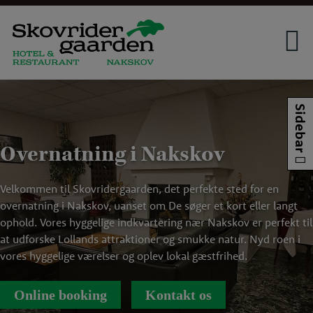
Hop
til
indholdet
Sidebar
Overnatning i Nakskov
Velkommen til Skovridergaarden, det perfekte sted for en
overnatning i Nakskov, uanset om De søger et kort eller langt
ophold. Vores hyggelige indkvartering nær Nakskov er perfekt til
at udforske Lollands attraktioner og smukke natur. Nyd roen i
vores hyggelige værelser og oplev lokal gæstfrihed.
Online booking
Kontakt os