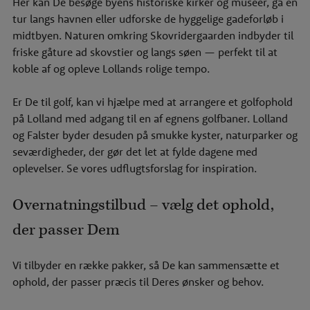
Her kan De besøge byens historiske kirker og museer, gå en
tur langs havnen eller udforske de hyggelige gadeforløb i
midtbyen. Naturen omkring Skovridergaarden indbyder til
friske gåture ad skovstier og langs søen — perfekt til at
koble af og opleve Lollands rolige tempo.
Er De til golf, kan vi hjælpe med at arrangere et
golfophold
på Lolland
med adgang til en af egnens golfbaner. Lolland
og Falster byder desuden på smukke kyster, naturparker og
seværdigheder, der gør det let at fylde dagene med
oplevelser. Se vores
udflugtsforslag
for inspiration.
Overnatningstilbud – vælg det ophold,
der passer Dem
Vi tilbyder en række pakker, så De kan sammensætte et
ophold, der passer præcis til Deres ønsker og behov.