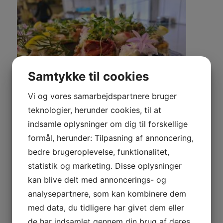
Samtykke til cookies
Vi og vores samarbejdspartnere bruger
teknologier, herunder cookies, til at
indsamle oplysninger om dig til forskellige
Anrettede tapas med kaviar, roastbeef
formål, herunder: Tilpasning af annoncering,
og urter serveret hos Hotel
bedre brugeroplevelse, funktionalitet,
Skovridergaarden på Lolland Falster
statistik og marketing. Disse oplysninger
kan blive delt med annoncerings- og
analysepartnere, som kan kombinere dem
3 slags pølse
med data, du tidligere har givet dem eller
Svampe bruchetta
de har indsamlet gennem din brug af deres