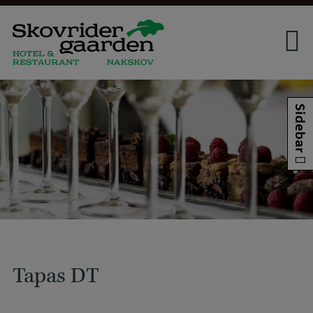
Hop
til
indholdet
Sidebar
Tapas DT