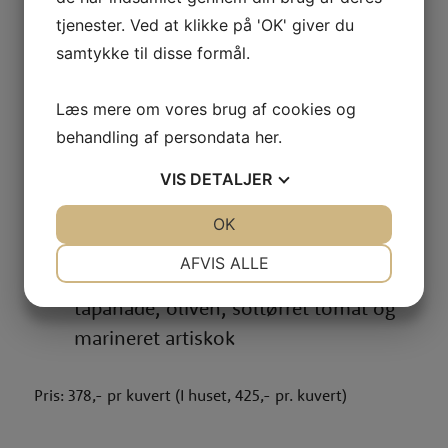
New Yorker Strip m. Bearnaise
tjenester. Ved at klikke på 'OK' giver du
mayonnaise og cornichoner
samtykke til disse formål.
Unghanebryst med gulerods tapanade
Røget svinecarpaccio med mozzarella
Læs mere om vores brug af cookies og
Braiseret svinebryst med polsk salat
behandling af persondata
her
.
(varm ret)
VIS
DETALJER
2 slags ost
New Yorker Cheesecake med
JA
NEJ
OK
JA
NEJ
hindbærgelé
NØDVENDIGE
PRÆFERENCER
AFVIS ALLE
2 slags brød, smør og pestoer, oliven
JA
NEJ
JA
NEJ
tapanade, oliven, soltørret tomat og
MARKETING
STATISTIK
marineret artiskok
Pris: 378,- pr kuvert (I huset, 425,- pr. kuvert)