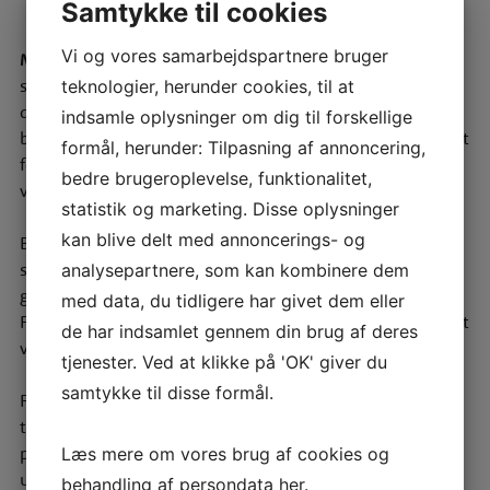
Samtykke til cookies
Vi og vores samarbejdspartnere bruger
Marielyst Golf Klub
er Danmarks sydligste golfbane – en
spændende og imødekommende 18-hullers par 71 bane,
teknologier, herunder cookies, til at
der kan spilles af alle, uanset handicap. Her mødes du af
indsamle oplysninger om dig til forskellige
både udfordringer og brede, åbne stræk, og banen er kendt
formål, herunder: Tilpasning af annoncering,
for sin afslappede atmosfære og flotte beliggenhed tæt
bedre brugeroplevelse, funktionalitet,
ved en af Danmarks bedste badestrande.
statistik og marketing. Disse oplysninger
kan blive delt med annoncerings- og
Banen er en blanding af skovhuller og åbne fairways, hvor
søer og kanaler fungerer som naturlige forhindringer og
analysepartnere, som kan kombinere dem
giver runden både variation og spilleglæde.
med data, du tidligere har givet dem eller
For nye spillere eller familier er Pay & Play-banen et oplagt
de har indsamlet gennem din brug af deres
valg – her er der god plads, og alle er velkomne.
tjenester. Ved at klikke på 'OK' giver du
samtykke til disse formål.
For dig, der gerne vil prøve kræfter med golfsporten,
tilbyder klubben hvert forår et attraktivt
prøvemedlemskab med veludstyret golfbag og
Læs mere om vores brug af cookies og
undervisning af en protræner frem mod golfkorten.
behandling af persondata
her
.