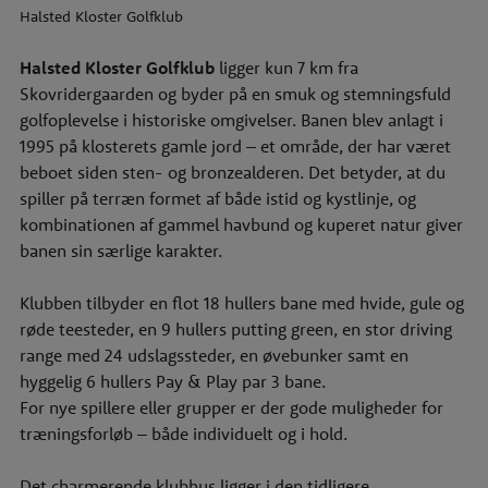
Halsted Kloster Golfklub
Halsted Kloster Golfklub
ligger kun 7 km fra
Skovridergaarden og byder på en smuk og stemningsfuld
golfoplevelse i historiske omgivelser. Banen blev anlagt i
1995 på klosterets gamle jord – et område, der har været
beboet siden sten- og bronzealderen. Det betyder, at du
spiller på terræn formet af både istid og kystlinje, og
kombinationen af gammel havbund og kuperet natur giver
banen sin særlige karakter.
Klubben tilbyder en flot 18 hullers bane med hvide, gule og
røde teesteder, en 9 hullers putting green, en stor driving
range med 24 udslagssteder, en øvebunker samt en
hyggelig 6 hullers Pay & Play par 3 bane.
For nye spillere eller grupper er der gode muligheder for
træningsforløb – både individuelt og i hold.
Det charmerende klubhus ligger i den tidligere