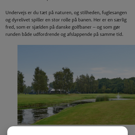
Undervejs er du tæt på naturen, og stilheden, fuglesangen
og dyrelivet spiller en stor rolle på banen. Her er en særlig
fred, som er sjælden på danske golfbaner – og som gør
runden både udfordrende og afslappende på samme tid.
Marielyst Golf Klub