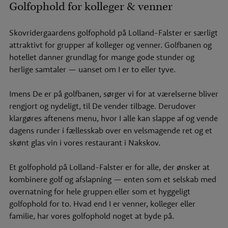
Golfophold for kolleger & venner
Skovridergaardens golfophold på Lolland-Falster er særligt
attraktivt for grupper af kolleger og venner. Golfbanen og
hotellet danner grundlag for mange gode stunder og
herlige samtaler — uanset om I er to eller tyve.
Imens De er på golfbanen, sørger vi for at værelserne bliver
rengjort og nydeligt, til De vender tilbage. Derudover
klargøres aftenens menu, hvor I alle kan slappe af og vende
dagens runder i fællesskab over en velsmagende ret og et
skønt glas vin i vores
restaurant i Nakskov
.
Et golfophold på Lolland-Falster er for alle, der ønsker at
kombinere golf og afslapning — enten som et
selskab med
overnatning
for hele gruppen eller som et hyggeligt
golfophold for to. Hvad end I er venner, kolleger eller
familie, har vores golfophold noget at byde på.