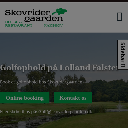
Hop
til
indholdet
Sidebar
Golfophold på Lolland Falster
Book et golfophold hos Skovridergaarden.
Online booking
Kontakt os
Eller skriv til os på: Golf@skovridergaarden.dk