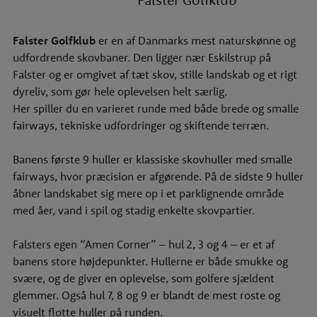
Falster Golfklub
er en af Danmarks mest naturskønne og
udfordrende skovbaner. Den ligger nær Eskilstrup på
Falster og er omgivet af tæt skov, stille landskab og et rigt
dyreliv, som gør hele oplevelsen helt særlig.
Her spiller du en varieret runde med både brede og smalle
fairways, tekniske udfordringer og skiftende terræn.
Banens første 9 huller er klassiske skovhuller med smalle
fairways, hvor præcision er afgørende. På de sidste 9 huller
åbner landskabet sig mere op i et parklignende område
med åer, vand i spil og stadig enkelte skovpartier.
Falsters egen “Amen Corner” – hul 2, 3 og 4 – er et af
banens store højdepunkter. Hullerne er både smukke og
svære, og de giver en oplevelse, som golfere sjældent
glemmer. Også hul 7, 8 og 9 er blandt de mest roste og
visuelt flotte huller på runden.