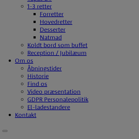
1-3 retter
Forretter
Hovedretter
Desserter
Natmad
Koldt bord som buffet
Reception / Jubilæum
Om os
Åbningstider
Historie
Find os
Video præsentation
GDPR Personalepolitik
El-ladestandere
Kontakt