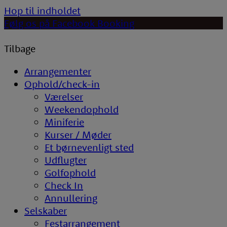
Hop til indholdet
Følg os på Facebook
Booking
Tilbage
Arrangementer
Ophold/check-in
Værelser
Weekendophold
Miniferie
Kurser / Møder
Et børnevenligt sted
Udflugter
Golfophold
Check In
Annullering
Selskaber
Festarrangement