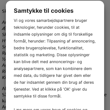
Samtykke til cookies
Skovridergaarden tilbyder følgende:
Vi og vores samarbejdspartnere bruger
Andesteg
teknologier, herunder cookies, til at
Æbler/svesker
Skysauce
indsamle oplysninger om dig til forskellige
Hvide kartofler
formål, herunder: Tilpasning af annoncering,
Små kartofler – sukker/smør apart
bedre brugeroplevelse, funktionalitet,
Rødkål
statistik og marketing. Disse oplysninger
½ æbler med ribsgelé
kan blive delt med annoncerings- og
Agurkesalat
analysepartnere, som kan kombinere dem
Risalamande
med data, du tidligere har givet dem eller
Kirsebærsauce
de har indsamlet gennem din brug af deres
Al maden vil være forberedt.
tjenester. Ved at klikke på 'OK' giver du
Så I selv kun behøver at varme det i ovn og koge
samtykke til disse formål.
kartofler m.m.
Anvisning vil medfølge
Læs mere om vores brug af cookies og