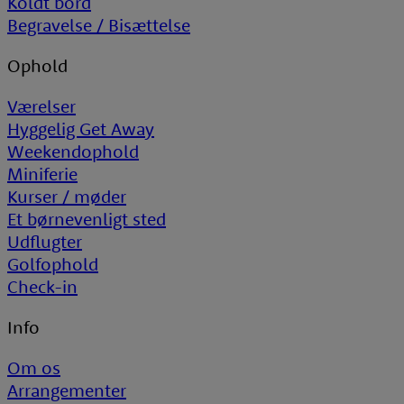
Koldt bord
Begravelse / Bisættelse
Ophold
Værelser
Hyggelig Get Away
Weekendophold
Miniferie
Kurser / møder
Et børnevenligt sted
Udflugter
Golfophold
Check-in
Info
Om os
Arrangementer